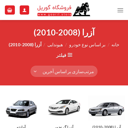
Ski
t
conten
آزرا (2008-2010)
خانه
/
بر اساس نوع خودرو
/
هیوندایی
/
آزرا (2008-2010)
فیلتر
آزرا (2008-2010)
آزرا گرنجور
آوانته