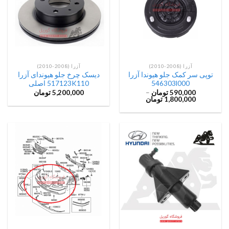
آزرا (2008-2010)
آزرا (2008-2010)
توپی سر کمک جلو هیوندا آزرا
دیسک چرخ جلو هیوندای آزرا
546303l000
517123K110 اصلی
590,000
تومان
–
5,200,000
تومان
1,800,000
تومان