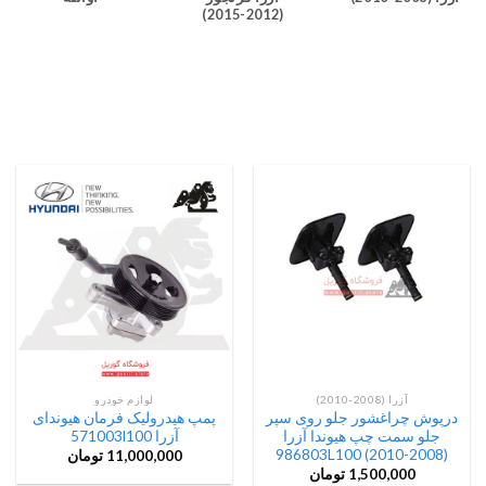
(2012-2015)
آزرا (2008-2010)
لوازم خودرو
درپوش چراغشور جلو روی سپر
پمپ هیدرولیک فرمان هیوندای
جلو سمت چپ هیوندا آزرا
آزرا 571003l100
(2008-2010) 986803L100
11,000,000
تومان
1,500,000
تومان