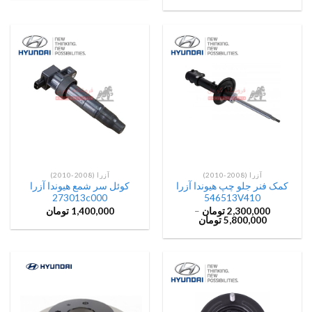
آزرا (2008-2010)
آزرا (2008-2010)
کمک فنر جلو چپ هیوندا آزرا
کوئل سر شمع هیوندا آزرا
273013c000
546513V410
2,300,000
تومان
–
1,400,000
تومان
5,800,000
تومان