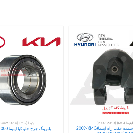
پتیما (MG) (2009-2010)
اپتیما (MG) (2009-2010)
دسته موتور سمت عقب راه اپتیما(MG)(2009-
بلبرینگ چرخ جلو کیا اپتیما 517202G000