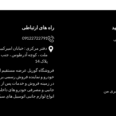
د
راه های ارتباطی
09122722791
ی
دفتر مرکزی : خیابان امیرکبیر 
ملت ، کوچه آذرطوس ، جنب پا
پلاک 14
فروشگاه گوریل عرضه مستقیم انو
خودرو و نماینده فروش رسمی برند
در زمینه فروش و خدمات پس از 
جانبی و مصرفی خودرو های داخل
ری من
انواع لوازم جانبی اتومبیل های س