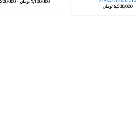
2010) 219302G100
1,100,000
تومان
–
,300,000
6,500,000
تومان