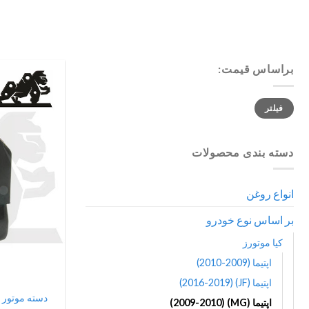
براساس قیمت:
حداقل
حداکثر
فیلتر
قیمت
قیمت
دسته بندی محصولات
انواع روغن
بر اساس نوع خودرو
کیا موتورز
اپتیما (2009-2010)
اپتیما (JF) (2016-2019)
ا
اپتیما (MG) (2009-2010)