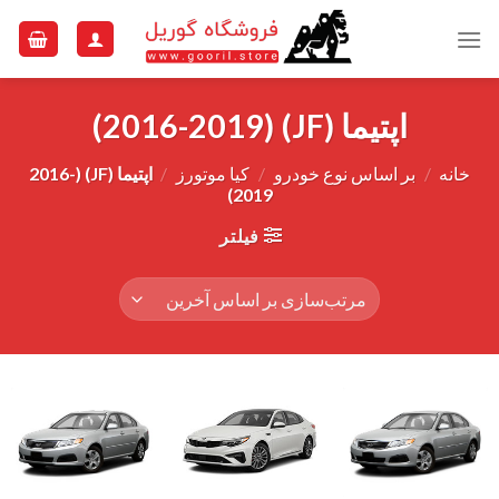
Ski
t
conten
اپتیما (JF) (2016-2019)
خانه
/
بر اساس نوع خودرو
/
کیا موتورز
/
اپتیما (JF) (2016-
2019)
فیلتر