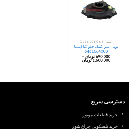
اپتیما (JF) (2016-2019)
توپی سر کمک جلو کیا اپتیما
54610d4000
690,000
تومان
–
1,600,000
تومان
دسترسی سریع
خرید قطعات موتور
خرید تلسکوپی چراغ شور