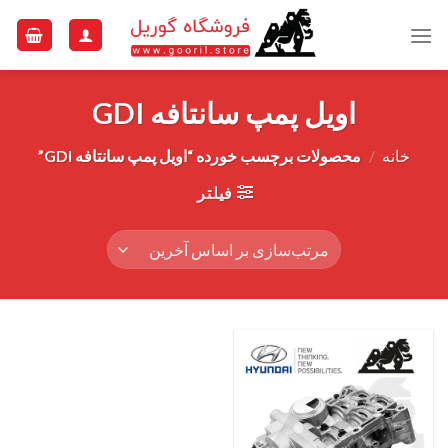
Ski
t
conten
اویل پمپ سانتافه GDI
خانه
/
محصولات برچسب خورده “اویل پمپ سانتافه GDI”
فیلتر