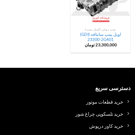
پمپ روغن (اویل پمپ)
اویل پمپ سانتافه (GDI)
23300-2G401
23,300,000
تومان
دسترسی سریع
خرید قطعات موتور
خرید تلسکوپی چراغ شور
خرید کاور درپوش