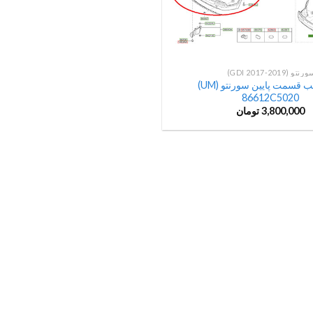
رنتو (GDI 2017-2019)
سپر عقب قسمت پایین سورنتو (UM)
86612C5020
3,800,000
تومان