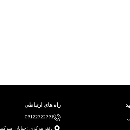
د
راه های ارتباطی
09122722791
ی
دفتر مرکزی : خیابان امیرکبیر 