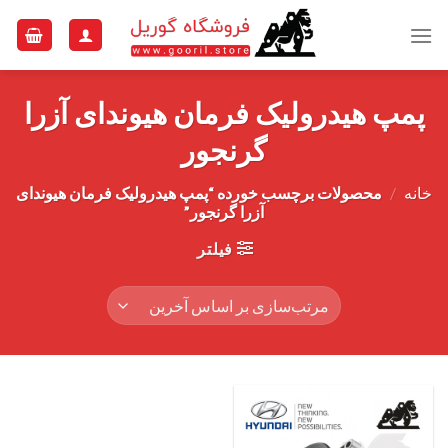
Ski
t
conten
پمپ هیدرولیک فرمان هیوندای آزرا
گرنجور
خانه
/
محصولات برچسب خورده “پمپ هیدرولیک فرمان هیوندای
آزرا گرنجور”
فیلتر