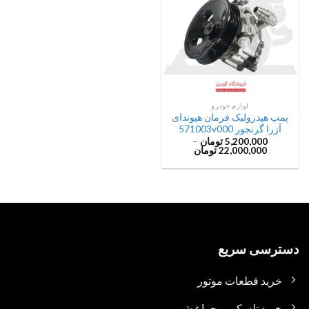
لوازم خودرو
پمپ هیدرولیک فرمان هیوندای
آزرا گرنجور 571003v000
5,200,000
تومان
–
22,000,000
تومان
دسترسی سریع
خرید قطعات موتور
خرید تلسکوپی چراغ شور