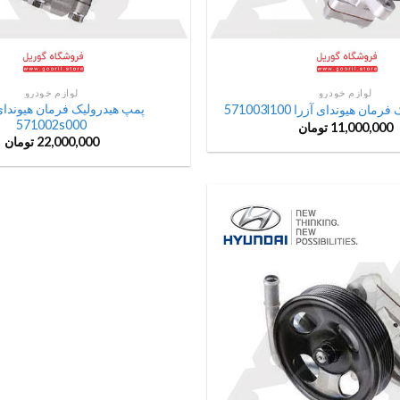
لوازم خودرو
لوازم خودرو
پمپ هیدرولیک فرمان هیوندا
ان هیوندای آزرا 571003l100
571002s000
11,000,000
تومان
22,000,000
تومان