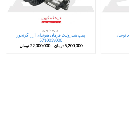
لوازم خودرو
ی توسان
پمپ هیدرولیک فرمان هیوندای آزرا گرنجور
571003v000
5,200,000
تومان
–
22,000,000
تومان