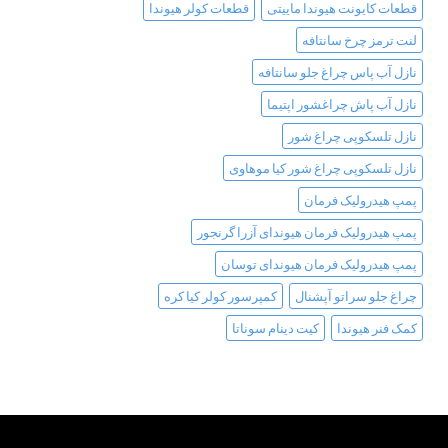
قطعات کایونت هیوندا ماییتی
قطعات کولر هیوندا
لنت ترمز چرخ سانتافه
نازل آب پاس چراغ جلو سانتافه
نازل آب پاش چراغشور اپتیما
نازل تلسکوپی چراغ شور
نازل تلسکوپی چراغ شور کیا موهاوی
پمپ هیدرولیک فرمان
پمپ هیدرولیک فرمان هیوندای آزرا گرنجور
پمپ هیدرولیک فرمان هیوندای توسان
چراغ جلو سراتو آپشنال
کمپرسور کولر کیا کره
کمک فنر هیوندا
کیت دینام سوناتا