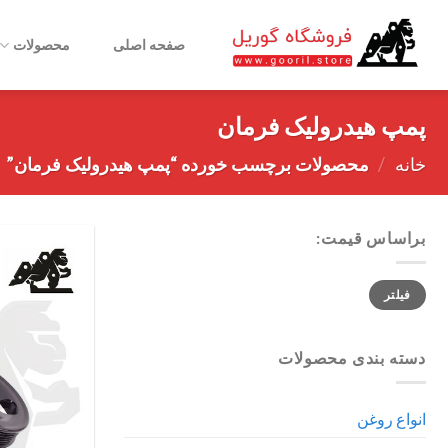
Ski
t
صفحه اصلی
محصولات
conten
پمپ هیدرولیک فرمان
خانه
/
محصولات برچسب خورده “پمپ هیدرولیک فرمان”
براساس قیمت:
حداقل
حداکثر
فیلتر
قیمت
قیمت
دسته بندی محصولات
انواع روغن