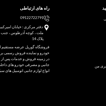
د
راه های ارتباطی
09122722791
ی
دفتر مرکزی : خیابان امیرکبیر 
ملت ، کوچه آذرطوس ، جنب پا
پلاک 14
فروشگاه گوریل عرضه مستقیم انو
خودرو و نماینده فروش رسمی برند
در زمینه فروش و خدمات پس از 
جانبی و مصرفی خودرو های داخل
ری من
انواع لوازم جانبی اتومبیل های س