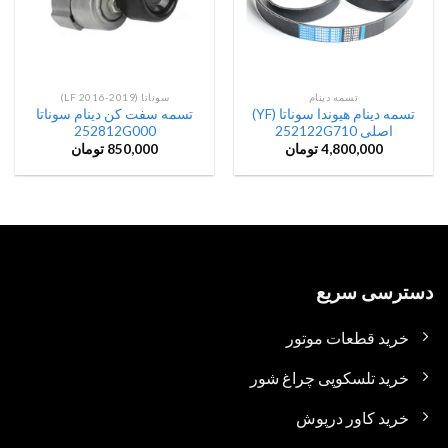
تسمه دینام
سوناتا (LF 2016-2019)
تسمه دینام هیوندا سوناتا (YF)
تسمه سفت کن دینام سوناتا
اصلی 252122G710
252812G000
4,800,000
تومان
850,000
تومان
دسترسی سریع
خرید قطعات موتور
خرید تلسکوپی چراغ شور
خرید کاور درپوش