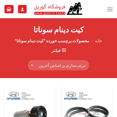
Ski
t
conten
کیت دینام سوناتا
خانه
/
محصولات برچسب خورده “کیت دینام سوناتا”
فیلتر