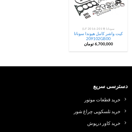
سوناتا (LF 2016-2019)
کیت واشر کامل هیوندا سوناتا
209102GB00
6,700,000
تومان
دسترسی سریع
خرید قطعات موتور
خرید تلسکوپی چراغ شور
خرید کاور درپوش