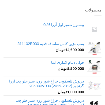
محصولات
پیستون تعمیر اول آزرا 0.25
پمپ بنزین کامل سانتافه قدیم 311102B000
14,500,000
تومان
فولی دینام لاماری ایما
5,500,000
تومان
درپوش تلسکوپی چراغ شور روی سپر جلو چپ آزرا
گرنجور (2012-2015) 986803V000
1,800,000
تومان
درپوش تلسکوپی چراغ شور روی سپر جلو چپ
اپتیما(TF)(2013-2016) 986802T200