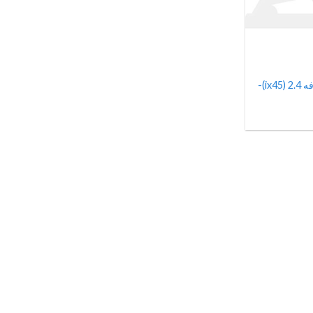
پیستون موتور سایز استاندارد سانتافه 2.4 (ix45)-