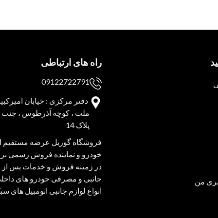
د
راه های ارتباطی
09122722791
ی
دفتر مرکزی : خیابان امیرکبیر 
ملت ، کوچه آذرطوس ، جنب پا
پلاک 14
فروشگاه گوریل عرضه مستقیم انو
خودرو و نماینده فروش رسمی برند
در زمینه فروش و خدمات پس از 
جانبی و مصرفی خودرو های داخل
ری من
انواع لوازم جانبی اتومبیل های س