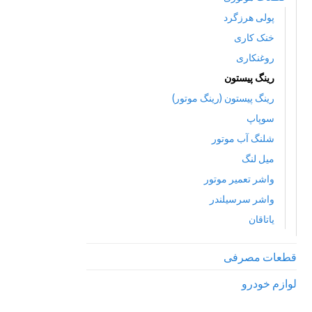
پولی هرزگرد
خنک کاری
روغنکاری
رینگ پیستون
رینگ پیستون (رینگ موتور)
سوپاپ
شلنگ آب موتور
میل لنگ
واشر تعمیر موتور
واشر سرسیلندر
یاتاقان
قطعات مصرفی
لوازم خودرو