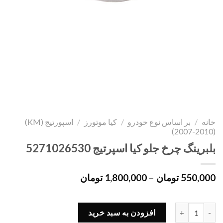
خانه
/
بر اساس نوع خودرو
/
کیا موتورز
/
اسپورتیج (KM)
(2007-2010)
بلبرینگ چرخ جلو کیا اسپرتیج 5271026530
550,000
تومان
–
1,800,000
تومان
بلبرینگ چرخ جلو کیا اسپرتیج 5271026530 عدد
افزودن به سبد خرید