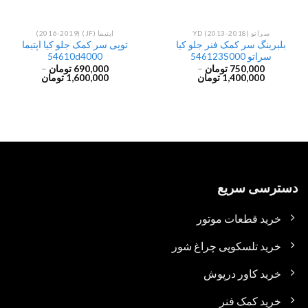
سراتو YD (2013-2018)
اپتیما (JF) (2016-2019)
بلبرینگ سر کمک فنر جلو کیا
توپی سر کمک جلو کیا اپتیما
سراتو 546123S000
54610d4000
750,000
تومان
–
690,000
تومان
–
1,400,000
تومان
1,600,000
تومان
دسترسی سریع
خرید قطعات موتور
خرید تلسکوپی چراغ شور
خرید کاور درپوش
خرید کمک فنر