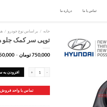
تماس با ما
درباره ما
خانه
/
بر اساس نوع خودرو
/
هی
توپی سر کمک جلو هیوندا س
750,000
تومان
–
50,000
توپی سر کمک جلو هیوندا سوناتا 54610C1000 عدد
افزودن به س
تماس با واحد فروش