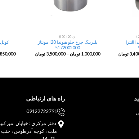
آی 20 (I20)
 النترا
بلبرینگ چرخ جلو هیوندا I20 مونتاژ
کوئل 
5172002000
3,40
تومان
1,000,000
تومان
–
3,500,000
تومان
850,000
د
راه های ارتباطی
09122722791
ی
دفتر مرکزی : خیابان امیرکبیر 
ملت ، کوچه آذرطوس ، جنب پا
پلاک 14