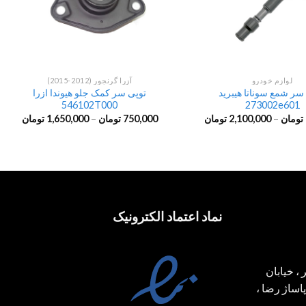
لوازم خودرو
آزرا گرنجور (2012-2015)
سر شمع سوناتا هیبرید
توپی سر کمک جلو هیوندا ازرا
546102T000
273002e601
تومان
–
2,100,000
تومان
750,000
تومان
–
1,650,000
تومان
نماد اعتماد الکترونیک
، خیابان
ساژ رضا ،