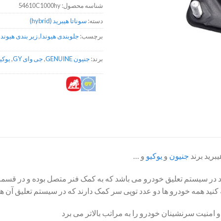
شناسه محصول:
54610C1000hy
دسته:
سوناتا هیبرید (hybrid)
برچسب:
جلوبندی هیوندا
,
زیر بندی هیوندا
برند:
جنیون GENUINE
,
جی وای GY
,
یوکیو YO
برید برند
جنیون
و
یوکیو
و …
در سیستم تعلیق خودرو می باشد که به کمک فنر متصل بوده و در قسمت 
 کنید همه خودرو ها دو عدد توپی سر کمک دارند که در سیستم تعلیق آن ه
 امنیت سرنشینان خودرو را به مراتب بالاتر می برد