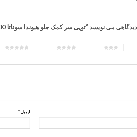
اهی می نویسد “توپی سر کمک جلو هیوندا سوناتا 54610C1000”
5 of 5 stars
4 of 5 stars
3 of 5 stars
ایمیل
*