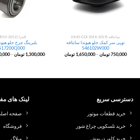
سانتافه (IX45-GDI 2014-2019)
النترا (2012-2015)
توپی سر کمک جلو هیوندا سانتافه
بلبرینگ چرخ جلو هیوندا
517200Q000
546102W000
750,000
تومان
–
1,650,000
تومان
1,300,000
تومان
–
0,000
دسترسی سریع
لینک های مفی
خرید قطعات موتور
صفحه اصل
خرید تلسکوپی چراغ شور
فروشگاه
خرید کاور درپوش
وبلاگ