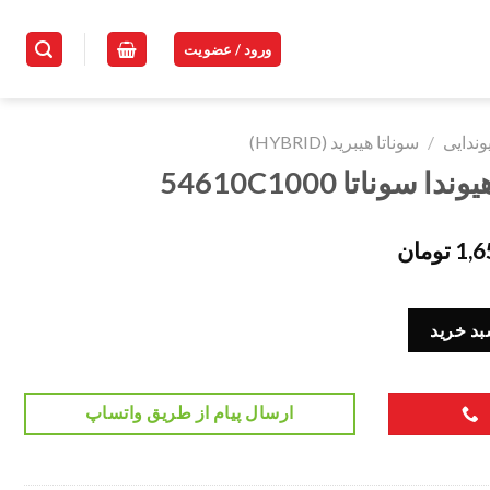
ورود / عضویت
وندایی
/
سوناتا هیبرید (HYBRID)
وناتا 54610C1000
1,6
تومان
بد خرید
ارسال پیام از طریق واتساپ