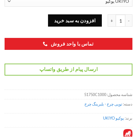
توپی و بلبرینگ چرخ جلو هیوندا توسان 51750C1000 عدد
افزودن به سبد خرید
تماس با واحد فروش
ارسال پیام از طریق واتساپ
شناسه محصول:
51750C1000
دسته:
توپی چرخ - بلبرینگ چرخ
برند:
یوکیو UKIYO