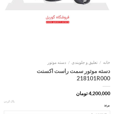
خانه
/
تعلیق و جلوبندی
/
دسته موتور
دسته موتور سمت راست اکسنت
218101R000
4,200,000
تومان
پاک کردن
برند