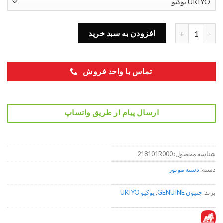
دسته موتور سمت راست اکسنت 218101R000 عدد
افزودن به سبد خرید
تماس با واحد فروش
ارسال پیام از طریق واتساپ
شناسه محصول:
218101R000
دسته:
دسته موتور
برند:
جنیون GENUINE
,
یوکیو UKIYO