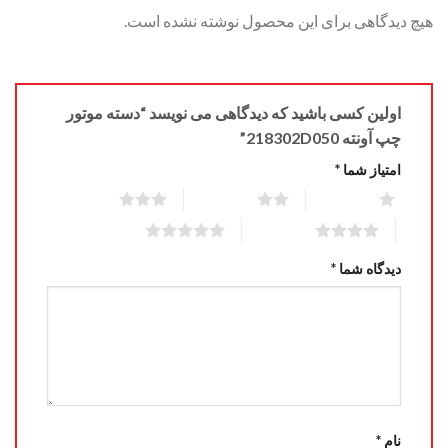
هیچ دیدگاهی برای این محصول نوشته نشده است.
اولین کسی باشید که دیدگاهی می نویسد “دسته موتور
چپ آونته 218302D050”
امتیاز شما
*
3 of 5 stars
2 of 5 stars
1 of 5 stars
5 of 5 stars
4 of 5 stars
دیدگاه شما
*
نام
*