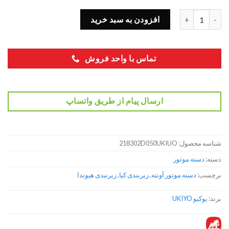
دسته موتور چپ آونته 218302D050 عدد
افزودن به سبد خرید
تماس با واحد فروش
ارسال پیام از طریق واتساپ
شناسه محصول:
218302D050UKIUO
دسته:
دسته موتور
برچسب:
دسته موتور آونته
,
زیربندی کیا
,
زیرنبدی هیوندا
برند:
یوکیو UKIYO