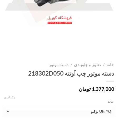
خانه
/
تعلیق و جلوبندی
/
دسته موتور
دسته موتور چپ آونته 218302D050
1,377,000
تومان
پاک کردن
برند