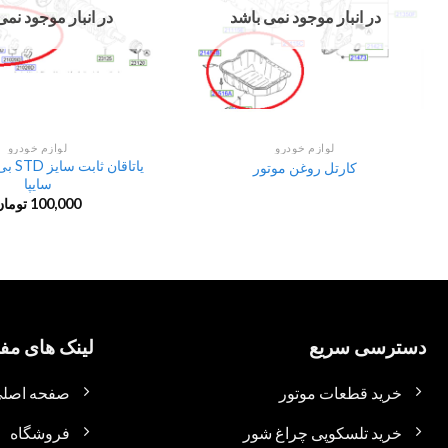
در انبار موجود نمی باشد
در انبار موجود نمی
لوازم خودرو
لوازم خودرو
یاتاقان
کارتل روغن موتور
سایپا
100,000
تومان
دسترسی سریع
لینک های مفی
خرید قطعات موتور
صفحه اصل
خرید تلسکوپی چراغ شور
فروشگاه