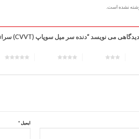
وشته نشده است.
ی می نویسد “دنده سر میل سوپاپ (CVVT) سراتو سایپا”
5 of 5 stars
4 of 5 stars
3 of 5 stars
ایمیل
*