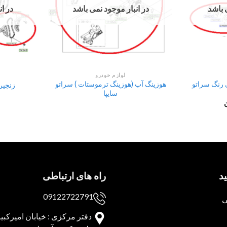
 باشد
در انبار موجود نمی باشد
در ا
لوازم خودرو
 ثابت سایز STD بی رنگ سراتو
هوزینگ آب (هوزینگ ترموستات ) سراتو
زنجیر
سایپا
د
راه های ارتباطی
09122722791
ی
دفتر مرکزی : خیابان امیرکبیر 