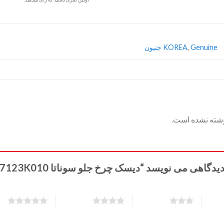
Genuine جنیون
,
KOREA
وشته نشده است.
 می نویسد “دیسک چرخ جلو سوناتا YF 517123K010 اصلی”
5 of 5 stars
4 of 5 stars
3 of 5 stars