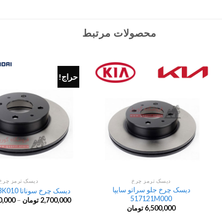
محصولات مرتبط
حراج!
دیسک ترمز چرخ
دیسک ترمز چرخ
دیسک چرخ جلو سراتو سایپا
دیسک چرخ سوناتا NF 517123K010
517121M000
2,700,000
تومان
–
0,000
6,500,000
تومان