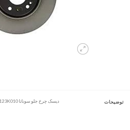
دیسک چرخ جلو سوناتا YF 517123K010
توضیحات