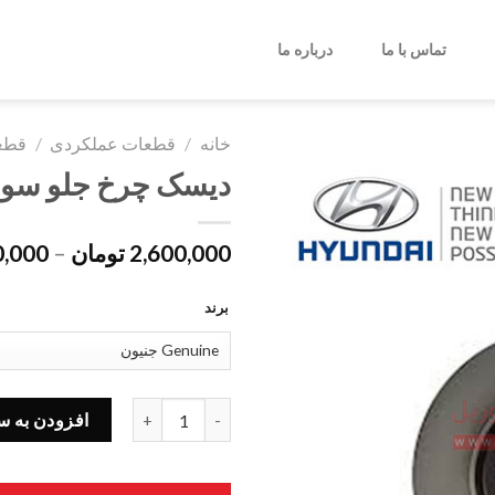
تماس با ما
درباره ما
خانه
/
قطعات عملکردی
/
قطعا
دیسک چرخ جلو سوناتا YF 517123K010
2,600,000
تومان
–
0,000
برند
دیسک چرخ جلو سوناتا YF 517123K010 اصلی عدد
افزودن به س