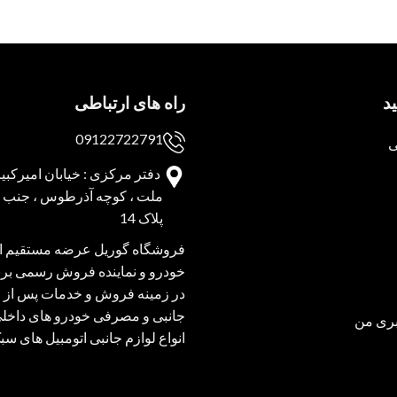
د
راه های ارتباطی
09122722791
ی
دفتر مرکزی : خیابان امیرکبیر 
ملت ، کوچه آذرطوس ، جنب پا
پلاک 14
فروشگاه گوریل عرضه مستقیم انو
خودرو و نماینده فروش رسمی برند
در زمینه فروش و خدمات پس از 
جانبی و مصرفی خودرو های داخل
ری من
انواع لوازم جانبی اتومبیل های س