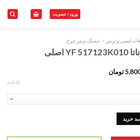
ورود / عضویت
ت ایمنی و ترمز
/
دیسک ترمز چرخ
 اصلی
5,80
تومان
پاک کردن
بد خرید