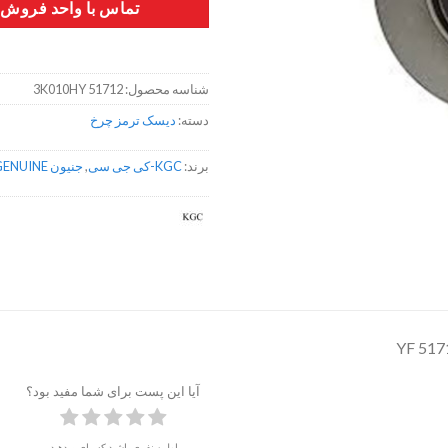
تماس با واحد فروش
شناسه محصول:
51712 3K010HY
دسته:
دیسک ترمز چرخ
برند:
KGC-کی جی سی
,
جنیون GENUINE
آیا این پست برای شما مفید بود؟
اولین نفری باشید که رای میدهید.