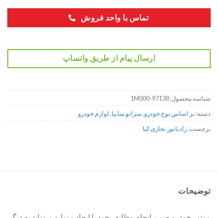
تماس با واحد فروش
ارسال پیام از طریق واتساپ
شناسه محصول:
97138-1M000
دسته:
بر اساس نوع خودرو
,
سراتو سایپا
,
لوازم خودرو
برچسب:
رادیاتور بخاری کیا
توضیحات
موتور خودرو ضمن انجام وظایف خود با ایجاد و تولید میتواند به دیگر