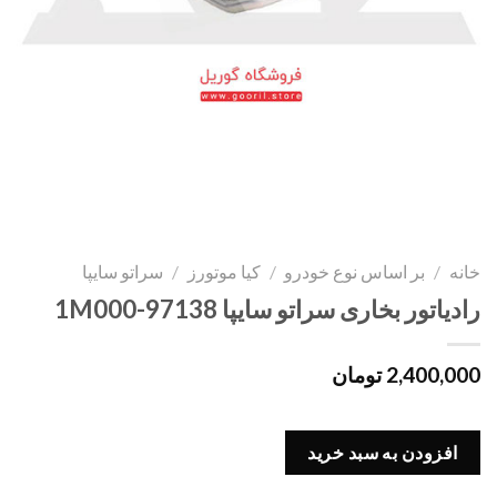
خانه
/
بر اساس نوع خودرو
/
کیا موتورز
/
سراتو سایپا
رادیاتور بخاری سراتو سایپا 97138-1M000
2,400,000
تومان
افزودن به سبد خرید