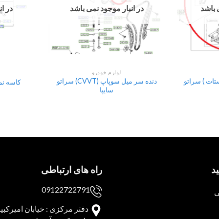
 باشد
در انبار موجود نمی باشد
در ا
لوازم خودرو
تات ) سراتو
دنده سر میل سوپاپ (CVVT) سراتو
کاسه نمد
سایپا
د
راه های ارتباطی
09122722791
ی
دفتر مرکزی : خیابان امیرکبیر 