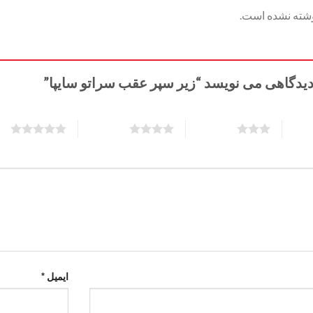
وشته نشده است.
دیدگاهی می نویسد “زیر سپر عقب سراتو سایپا”
5 of 5 stars
4 of 5 stars
3 of 5 stars
ایمیل
*