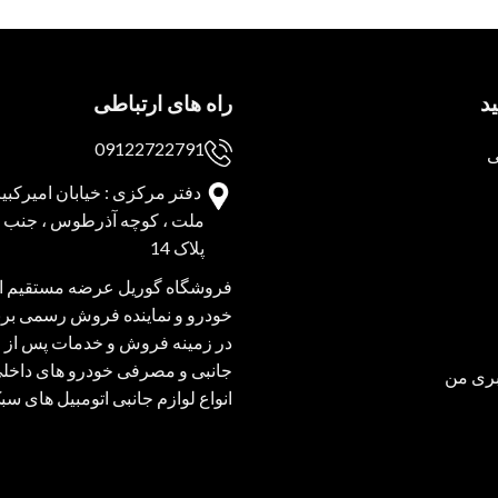
د
راه های ارتباطی
09122722791
ی
دفتر مرکزی : خیابان امیرکبیر 
ملت ، کوچه آذرطوس ، جنب پا
پلاک 14
فروشگاه گوریل عرضه مستقیم انو
خودرو و نماینده فروش رسمی برند
در زمینه فروش و خدمات پس از 
جانبی و مصرفی خودرو های داخل
ری من
انواع لوازم جانبی اتومبیل های س