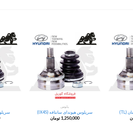
پلوس
(TL)
سرپلوس هیوندای سانتافه (IX45)
سرپلوس 
ن
1,250,000
تومان