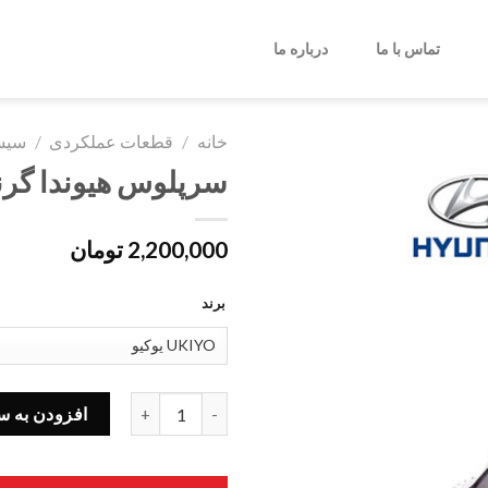
تماس با ما
درباره ما
خانه
/
قطعات عملکردی
/
سیست
سرپلوس هیوندا گرن
2,200,000
تومان
برند
سرپلوس هیوندا گرنجور عدد
افزودن به س