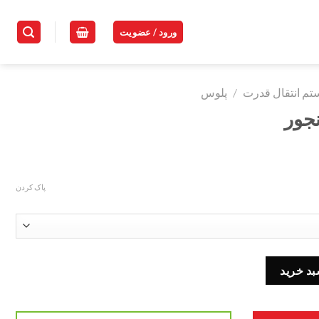
ورود / عضویت
م انتقال قدرت
/
پلوس
جور
پاک کردن
بد خرید