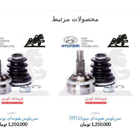
محصولات مرتبط
پلوس
پلوس
سرپلوس هیوندای سوناتا (YF)
سرپلوس هیوندای توسان 
1,250,000
تومان
1,250,000
توما