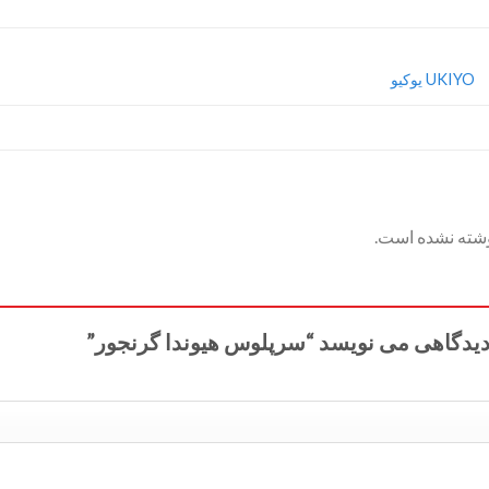
UKIYO یوکیو
وشته نشده است.
دیدگاهی می نویسد “سرپلوس هیوندا گرنجور”