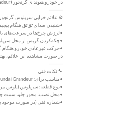
در خودرو هیوندای گرنجور (Hyundai Grandeur)، سرپلوس از نوع تقویت‌شده است تا در برابر فشار، ضربه و چرخش‌های ناگهانی مقاومت بالایی داشته باشد.
⸻
⚙ علائم خرابی سرپلوس گرنجور
•شنیدن صدای تق‌تق هنگام پیچی
•لرزش چرخ‌ها در سرعت‌های بال
•چکه‌کردن گریس از محل سرپ
•حرکت غیرعادی خودرو هنگام گا
در صورت مشاهده این علائم، به
⸻
🔧 نکات فنی
•مناسب برای: Hyundai Grandeur
•نوع قطعه: سرپلوس (پلوس بیر
•محل نصب: محور جلو، سمت چپ
•شماره فنی (در صورت موجود ب