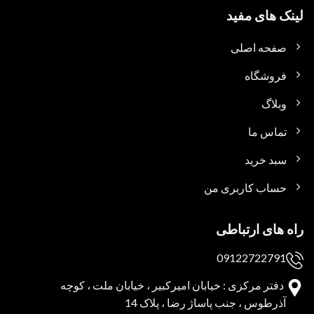
لینک های مفید
صفحه اصلی
فروشگاه
وبلاگ
تماس ما
سبد خرید
حساب کاربری من
راه های ارتباطی
09122722791
دفتر مرکزی : خیابان امیرکبیر ، خیابان ملت ، کوچه
آذرطوس ، جنب پاساژ رضا ، پلاک 14