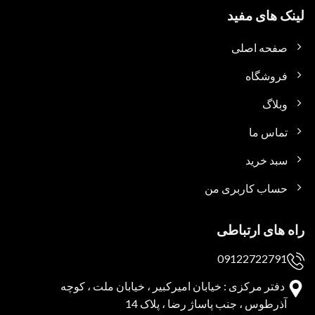
لینک های مفید
صفحه اصلی
فروشگاه
وبلاگ
تماس ما
سبد خرید
حساب کاربری من
راه های ارتباطی
09122722791
دفتر مرکزی : خیابان امیرکبیر ، خیابان ملت ، کوچه
آذرطوس ، جنب پاساژ رضا ، پلاک 14