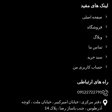
لینک های مفید
صفحه اصلی
فروشگاه
وبلاگ
تماس ما
سبد خرید
حساب کاربری من
راه های ارتباطی
09122722791
دفتر مرکزی : خیابان امیرکبیر ، خیابان ملت ، کوچه
آذرطوس ، جنب پاساژ رضا ، پلاک 14