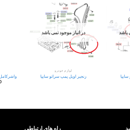
 باشد
در انبار موجود نمی باشد
لوازم خودرو
سایپا
زنجیر اویل پمپ سراتو سایپا
واشرکامل موتور2000 
0
د
راه های ارتباطی