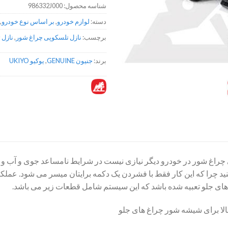
شناسه محصول:
986332J000
دسته:
لوازم خودرو
,
بر اساس نوع خودرو
,
برچسب:
نازل تلسکوپی چراغ شور
,
نازل 
برند:
جنیون GENUINE
,
یوکیو UKIYO
ی چراغ شور در خودرو دیگر نیازی نیست در شرایط نامساعد جوی و آب و ه
نید چرا که این کار فقط با فشردن یک دکمه برایتان میسر می شود. 
های جلو تعبیه شده باشد که این سیستم شامل قطعات زیر می باشد.