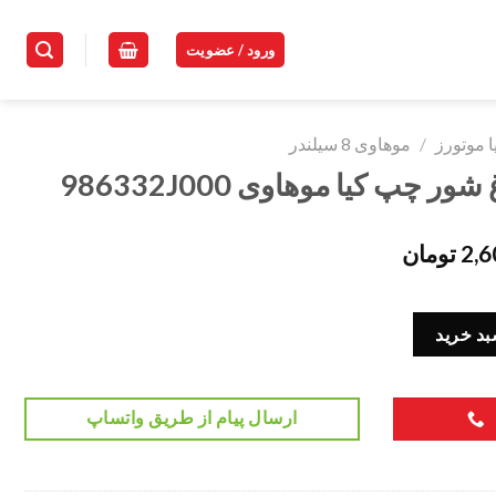
ورود / عضویت
ا موتورز
/
موهاوی 8 سیلندر
چپ کیا موهاوی 986332J000
2,6
تومان
9 عدد
بد خرید
ارسال پیام از طریق واتساپ