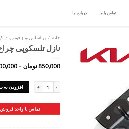
تماس با ما
درباره ما
خانه
/
بر اساس نوع خودرو
/
کی
نازل تلسکوپی چراغ شور 
850,000
تومان
–
00,000
نازل تلسکوپی چراغ شور چپ کیا موهاوی 86332J000
افزودن به س
تماس با واحد فروش