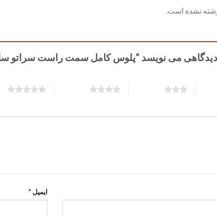
وشته نشده است.
 دیدگاهی می نویسد “پلوس کامل سمت راست سراتو سای
5 of 5 stars
4 of 5 stars
3 of 5 stars
ایمیل
*