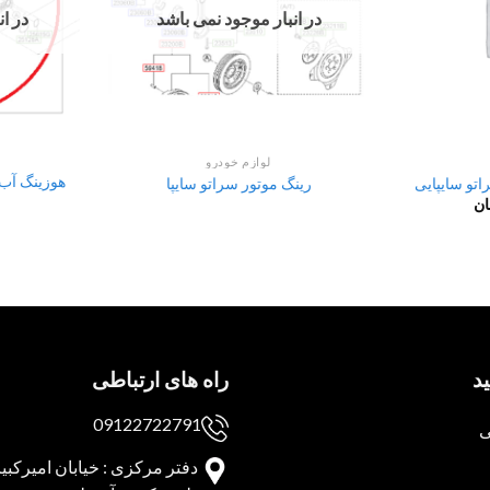
در انبار موجود نمی باشد
در ا
لوازم خودرو
هوزینگ آب 
رینگ موتور سراتو سایپا
ان
د
راه های ارتباطی
09122722791
ی
دفتر مرکزی : خیابان امیرکبیر 