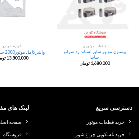
قطعات موتوری
لوازم خودرو
پیستون موتور سایز استاندارد سراتو
واشرکامل موتور2000 سراتو سایپایی
سایپا
13,800,000
توم
1,680,000
تومان
دسترسی سریع
لینک های مفی
خرید قطعات موتور
صفحه اصل
خرید تلسکوپی چراغ شور
فروشگاه