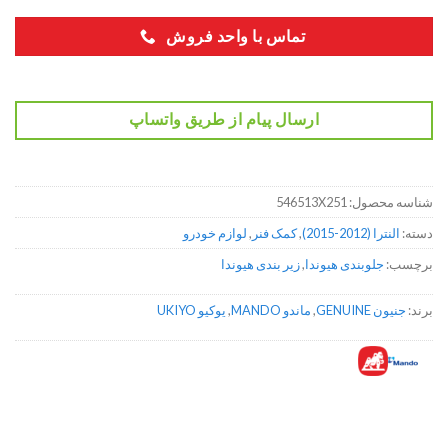
تماس با واحد فروش
ارسال پیام از طریق واتساپ
شناسه محصول:
546513X251
دسته:
النترا (2012-2015)
,
کمک فنر
,
لوازم خودرو
برچسب:
جلوبندی هیوندا
,
زیر بندی هیوندا
برند:
جنیون GENUINE
,
ماندو MANDO
,
یوکیو UKIYO