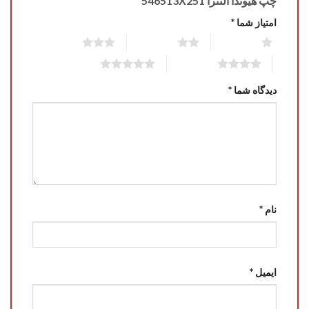
چپ هیوندا النترا 546513X251”
امتیاز شما
*
3 of 5 stars
2 of 5 stars
1 of 5 stars
5 of 5 stars
4 of 5 stars
دیدگاه شما
*
نام
*
ایمیل
*