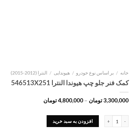
خانه
/
بر اساس نوع خودرو
/
هیوندایی
/
النترا (2012-2015)
کمک فنر جلو چپ هیوندا النترا 546513X251
3,300,000
تومان
–
4,800,000
تومان
کمک فنر جلو چپ هیوندا النترا 546513X251 عدد
افزودن به سبد خرید