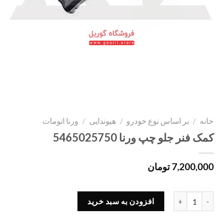
خانه
/
بر اساس نوع خودرو
/
هیوندایی
/
ورنا اتومات
کمک فنر جلو چپ ورنا 5465025750
7,200,000
تومان
کمک فنر جلو چپ ورنا 5465025750 عدد
افزودن به سبد خرید