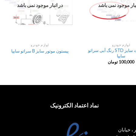
نبار موجود نمی باشد
در انبار موجود نمی باشد
لوازم خودرو
لوازم خودرو
یاتاقان ثابت سایز STD رنگ آبی سراتو
پیستون موتور سایز B سراتو سایپا
سایپا
100,000
تومان
نماد اعتماد الکترونیک
، خیابان