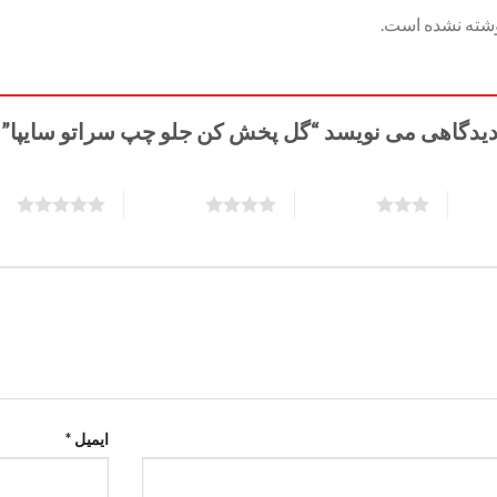
وشته نشده است.
دیدگاهی می نویسد “گل پخش کن جلو چپ سراتو سایپا”
5 of 5 stars
4 of 5 stars
3 of 5 stars
ایمیل
*