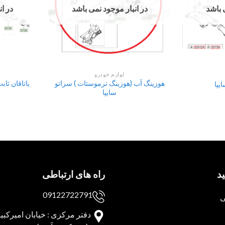
 باشد
در انبار موجود نمی باشد
در ا
لوازم خودرو
هوزینگ آب (هوزینگ ترموستات ) سراتو
یپا
سایپا
د
راه های ارتباطی
09122722791
ی
دفتر مرکزی : خیابان امیرکبیر 