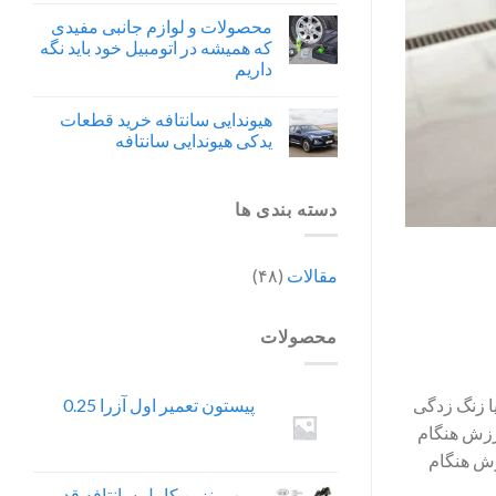
محصولات و لوازم جانبی مفیدی
که همیشه در اتومبیل خود باید نگه
داریم
هیوندایی سانتافه خرید قطعات
یدکی هیوندایی سانتافه
دسته بندی ها
مقالات
(۴۸)
محصولات
پیستون تعمیر اول آزرا 0.25
ا زنگ زدگی
رزش هنگام
زش هنگام
پمپ بنزین کامل سانتافه قدیم