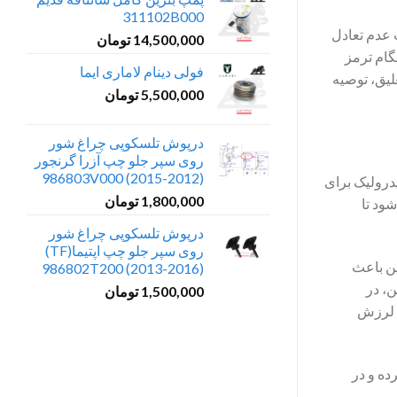
311102B000
 عدم تعادل
14,500,000
تومان
گام ترمز
فولی دینام لاماری ایما
لیق، توصیه
5,500,000
تومان
درپوش تلسکوپی چراغ شور
روی سپر جلو چپ آزرا گرنجور
(2012-2015) 986803V000
درولیک برای
1,800,000
تومان
ود تا
درپوش تلسکوپی چراغ شور
روی سپر جلو چپ اپتیما(TF)
ین باعث
(2013-2016) 986802T200
ن، در
1,500,000
تومان
ث لرزش
ده و در