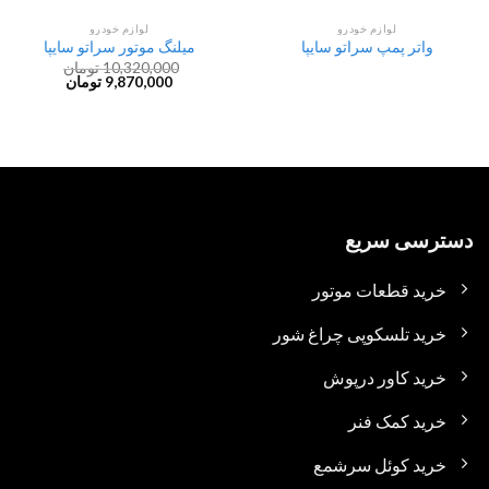
لوازم خودرو
لوازم خودرو
واتر پمپ سراتو سایپا
میلنگ موتور سراتو سایپا
10,320,000
تومان
Current
Original
9,870,000
تومان
price
price
is:
was:
10,320,000 تومان.
9,870,000 تومان.
دسترسی سریع
خرید قطعات موتور
خرید تلسکوپی چراغ شور
خرید کاور درپوش
خرید کمک فنر
خرید کوئل سرشمع