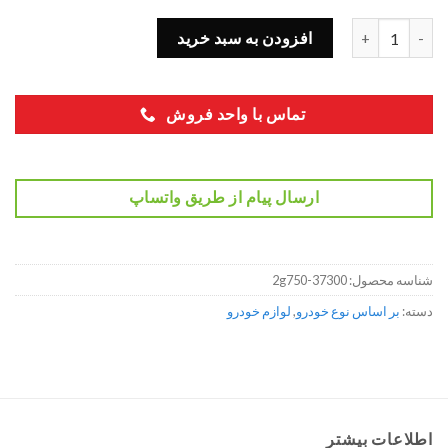
دینام کامل سانتافه 2.4 (ix45) عدد
افزودن به سبد خرید
تماس با واحد فروش
ارسال پیام از طریق واتساپ
شناسه محصول:
37300-2g750
دسته:
بر اساس نوع خودرو
,
لوازم خودرو
اطلاعات بیشتر