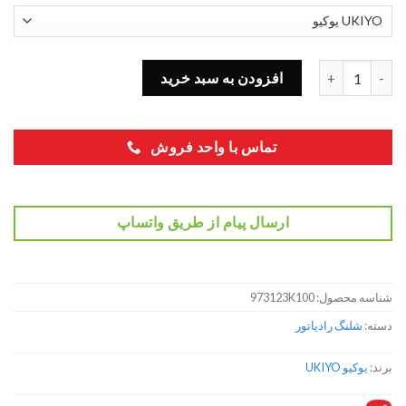
شلنگ رادیات بخاری خروجی هیوندای سوناتا 973123K100 عدد
افزودن به سبد خرید
تماس با واحد فروش
ارسال پیام از طریق واتساپ
شناسه محصول:
973123K100
دسته:
شلنگ رادیاتور
برند:
یوکیو UKIYO