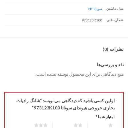
مدل ماشین
سوناتا NF
شماره فنی
973123K100
نظرات (0)
نقد و بررسی‌ها
هیچ دیدگاهی برای این محصول نوشته نشده است.
اولین کسی باشید که دیدگاهی می نویسد “شلنگ رادیات
بخاری خروجی هیوندای سوناتا 973123K100”
امتیاز شما
*
3 of 5 stars
2 of 5 stars
1 of 5 stars