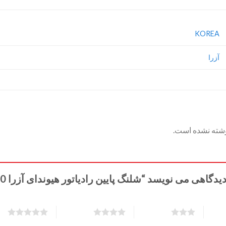
KOREA
آزرا
وشته نشده است.
اهی می نویسد “شلنگ پایین رادیاتور هیوندای آزرا 254153L200”
5 of 5 stars
4 of 5 stars
3 of 5 stars