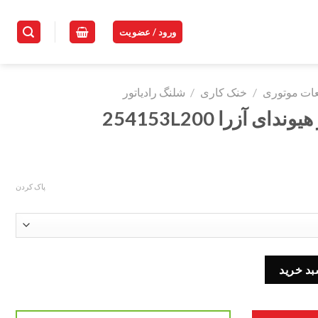
ورود / عضویت
ات موتوری
/
خنک کاری
/
شلنگ رادیاتور
ی آزرا 254153L200
پاک کردن
بد خرید