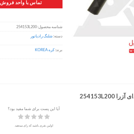
تماس با واحد فروش
شناسه محصول:
254153L200
دسته:
شلنگ رادیاتور
برند:
کره KOREA
254153L200
آیا این پست برای شما مفید بود؟
اولین نفری باشید که رای میدهید.