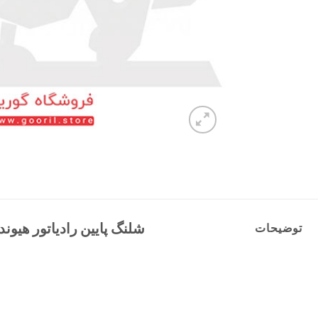
شلنگ پایین رادیاتور هیوندای آزرا 
توضیحات