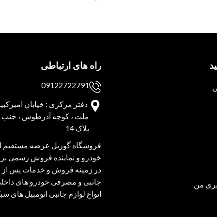
د
راه های ارتباطی
09122722791
ی
دفتر مرکزی : خیابان امیرکبیر 
ملت ، کوچه آذرطوس ، جنب پا
پلاک 14
فروشگاه گوریل عرضه مستقیم انو
خودرو و نماینده فروش رسمی برند
در زمینه فروش و خدمات پس از 
جانبی و مصرفی خودرو های داخل
ری من
انواع لوازم جانبی اتومبیل های س