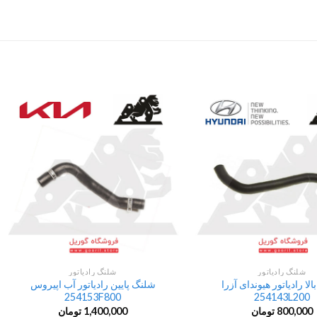
شلنگ رادیاتور
شلنگ رادیاتور
لا رادیاتور هیوندای آزرا
شلنگ پایین رادیاتور آب اپیروس
254153F800
254143L200
800,000
تومان
1,400,000
تومان