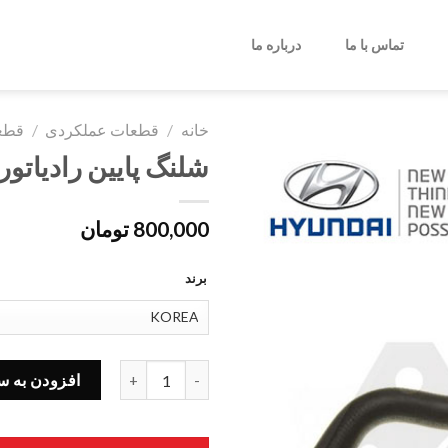
تماس با ما
درباره ما
خانه
/
قطعات عملکردی
/
قطع
شلنگ پایین رادیاتور هیوندا
800,000
تومان
برند
شلنگ پایین رادیاتور هیوندای آزرا 254153L200 عدد
افزودن به س