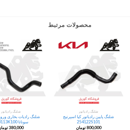
محصولات مرتبط
شلنگ رادیاتور
شلنگ رادیاتور
شلنگ پایین رادیاتور کیا اسپرتیج
شلنگ رادیات بخاری ورود
254122S101
سوناتا 973113K100
800,000
تومان
380,000
تومان