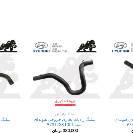
شلنگ رادیاتور
ی هیوندای
شلنگ رادیات بخاری خروجی هیوندای
شلنگ با
سوناتا 973123K100
380,000
تومان