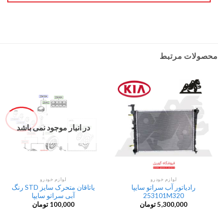
محصولات مرتبط
در انبار موجود نمی باشد
لوازم خودرو
لوازم خودرو
رادیاتور آب سراتو سایپا
یاتاقان متحرک سایز STD رنگ
253101M320
آبی سراتو سایپا
5,300,000
تومان
100,000
تومان