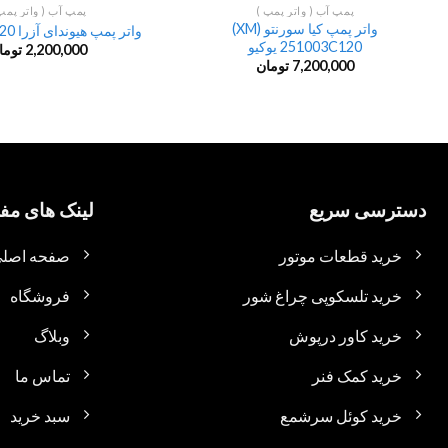
پمپ آب ( واتر پمپ )
پمپ آب ( واتر پمپ
واتر پمپ کیا سورنتو (XM)
واتر پمپ هیوندای آزرا 251003C120
251003C120 یوکیو
2,200,000
توما
7,200,000
تومان
دسترسی سریع
لینک های مفی
خرید قطعات موتور
صفحه اصل
خرید تلسکوپی چراغ شور
فروشگاه
خرید کاور درپوش
وبلاگ
خرید کمک فنر
تماس ما
خرید کوئل سرشمع
سبد خرید