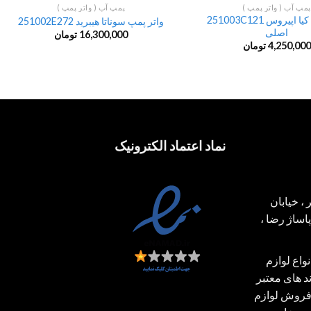
پمپ آب ( واتر پمپ )
پمپ آب ( واتر پمپ )
واتر پمپ کیا اپیروس 251003C121
واتر پمپ سوناتا هیبرید 251002E272
اصلی
16,300,000
تومان
4,250,000
تومان
نماد اعتماد الکترونیک
، خیابان
ساژ رضا ،
اع لوازم
 های معتبر
فروش لوازم