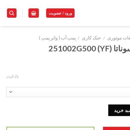
ورود / عضویت
ات موتوری
/
خنک کاری
/
پمپ آب ( واتر پمپ )
YF) 25100
پاک کردن
بد خرید