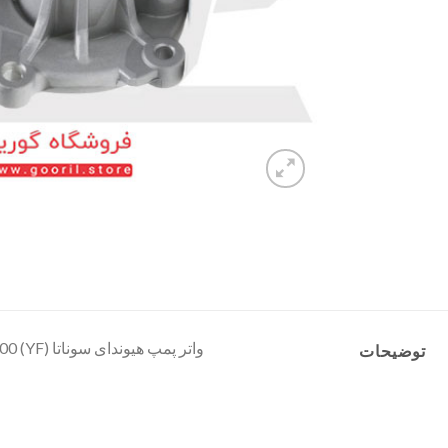
واتر پمپ هیوندای سوناتا (YF) 251002G500
توضیحات