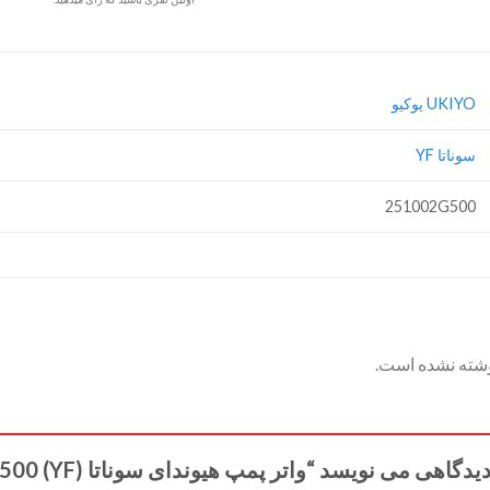
UKIYO یوکیو
سوناتا YF
251002G500
وشته نشده است.
ی می نویسد “واتر پمپ هیوندای سوناتا (YF) 251002G500”