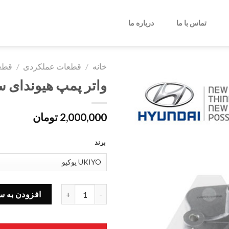
تماس با ما
درباره ما
خانه
/
قطعات عملکردی
/
قطع
واتر پمپ هیوندای سوناتا (2G500
2,000,000
تومان
برند
واتر پمپ هیوندای سوناتا (YF) 251002G500 عدد
افزودن به س