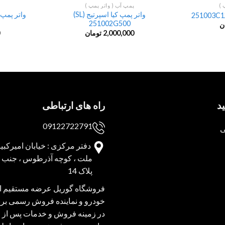
 )
پمپ آب ( واتر پمپ )
واتر پمپ کیا اسپرتیج (SL)
251002G500
ن
2,000,000
تومان
د
راه های ارتباطی
09122722791
ی
دفتر مرکزی : خیابان امیرکبیر 
ملت ، کوچه آذرطوس ، جنب پا
پلاک 14
فروشگاه گوریل عرضه مستقیم انو
خودرو و نماینده فروش رسمی برند
در زمینه فروش و خدمات پس از 