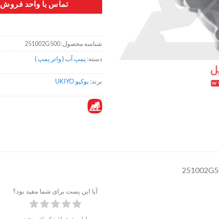
تماس با واحد فروش
شناسه محصول:
251002G500
دسته:
پمپ آب ( واتر پمپ )
برند:
یوکیو UKIYO
آیا این پست برای شما مفید بود؟
اولین نفری باشید که رای میدهید.